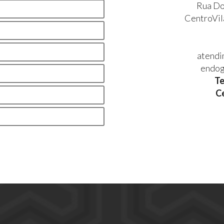
Rua Do
CentroVila
atendi
endog
Te
Ce